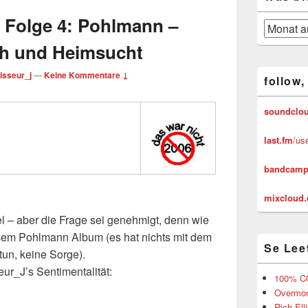
 Folge 4: Pohlmann –
Was
bisher
h und Heimsucht
geschah
isseur_j
—
Keine Kommentare ↓
follow,
soundclo
last.fm
/us
bandcamp
mixcloud
iel – aber die Frage sei genehmigt, denn wie
em Pohlmann Album (es hat nichts mit dem
Se Lee
un, keine Sorge).
ur_J’s Sentimentalität:
100% C
Overmon
Rich El