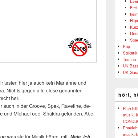
Eve
Frei
heim
Hitp
Kurz
Lied
Spie
Pop
Stilkritik
Techno
UK Bass
UK Gar
r testen hier ja auch kein Marianne und
ra. Nichts gegen alle diese genannten
hört, h
nicht her.
 auch in der Groove, Spex, Raveline, de-
Rich El
ne und Michael oder Shakira gefunden. Aber
musik. k
CONDUC
Phaeleh 
musik. k
age was sie für Musik hören, mit „
Naja, ich