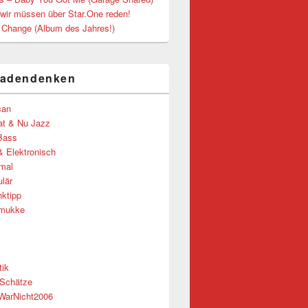
 wir müssen über Star.One reden!
– Change (Album des Jahres!)
ladendenken
can
t & Nu Jazz
Bass
& Elektronisch
mal
lär
ktipp
nmukke
tik
 Schätze
WarNicht2006