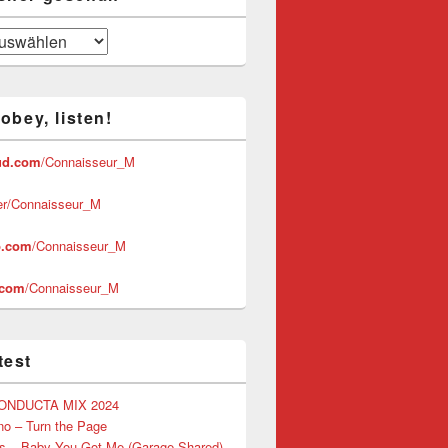
 obey, listen!
ud.com
/Connaisseur_M
er/Connaisseur_M
.com
/Connaisseur_M
.com
/Connaisseur_M
test
ONDUCTA MIX 2024
o – Turn the Page
lis – Baby You Got Me (Garage Shared)