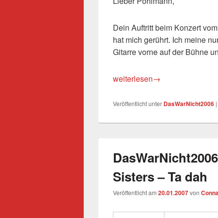
Lieber Pohlmann,
Dein Auftritt beim Konzert vo
hat mich gerührt. Ich meine n
Gitarre vorne auf der Bühne 
DasWarNicht2006 Folge 4: P
weiterlesen
→
Veröffentlicht unter
DasWarNicht2006
DasWarNicht2006 
Sisters – Ta dah
Veröffentlicht am
20.01.2007
von
Conna