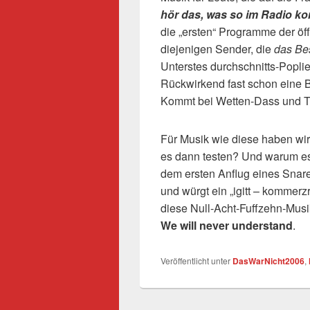
hör das, was so im Radio k
die „ersten“ Programme der öf
diejenigen Sender, die
das Bes
Unterstes durchschnitts-Popli
Rückwirkend fast schon eine B
Kommt bei Wetten-Dass und Th
Für Musik wie diese haben wir 
es dann testen? Und warum es 
dem ersten Anflug eines Snare
und würgt ein „igitt – kommer
diese Null-Acht-Fuffzehn-Musi
We will never understand
.
Veröffentlicht unter
DasWarNicht2006
,