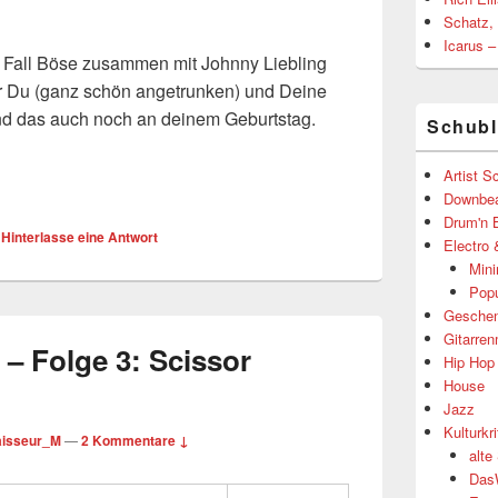
Schatz,
Icarus 
m Fall Böse zusammen mit Johnny Liebling
ur Du (ganz schön angetrunken) und Deine
und das auch noch an deinem Geburtstag.
Schub
Artist S
ohlmann – Zwischen Fernweh und Heimsucht
Downbea
Drum'n 
|
Hinterlasse eine Antwort
Electro 
Mini
Popu
Geschen
Gitarre
– Folge 3: Scissor
Hip Hop
House
Jazz
Kulturkri
isseur_M
—
2 Kommentare ↓
alte
Das