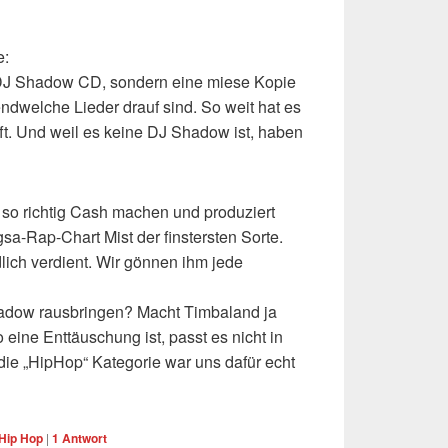
e:
 DJ Shadow CD, sondern eine miese Kopie
endwelche Lieder drauf sind. So weit hat es
t. Und weil es keine DJ Shadow ist, haben
l so richtig Cash machen und produziert
a-Rap-Chart Mist der finstersten Sorte.
dlich verdient. Wir gönnen ihm jede
adow rausbringen? Macht Timbaland ja
 eine Enttäuschung ist, passt es nicht in
die „HipHop“ Kategorie war uns dafür echt
Hip Hop
|
1
Antwort