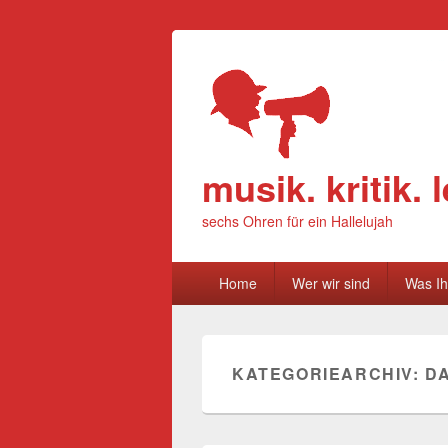
musik. kritik.
sechs Ohren für ein Hallelujah
Primäres
Home
Wer wir sind
Was Ih
Menü
KATEGORIEARCHIV:
D