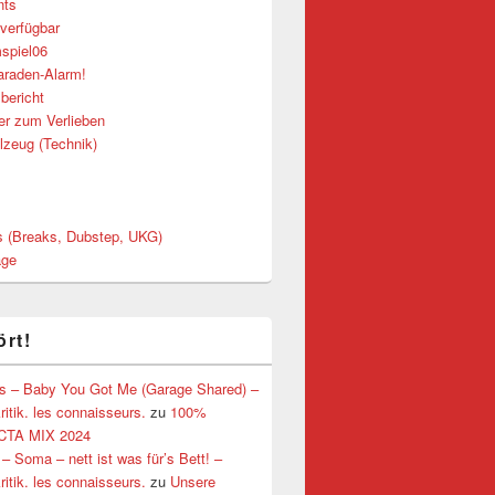
nts
 verfügbar
spiel06
araden-Alarm!
bericht
er zum Verlieben
lzeug (Technik)
 (Breaks, Dubstep, UKG)
age
ört!
lis – Baby You Got Me (Garage Shared) –
ritik. les connaisseurs.
zu
100%
TA MIX 2024
– Soma – nett ist was für’s Bett! –
ritik. les connaisseurs.
zu
Unsere