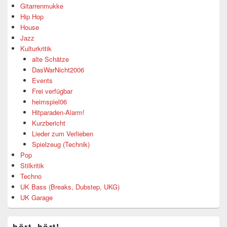
Gitarrenmukke
Hip Hop
House
Jazz
Kulturkritik
alte Schätze
DasWarNicht2006
Events
Frei verfügbar
heimspiel06
Hitparaden-Alarm!
Kurzbericht
Lieder zum Verlieben
Spielzeug (Technik)
Pop
Stilkritik
Techno
UK Bass (Breaks, Dubstep, UKG)
UK Garage
hört, hört!