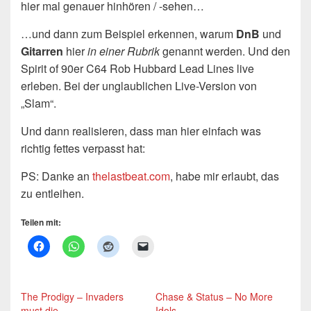
hier mal genauer hinhören / -sehen…
…und dann zum Beispiel erkennen, warum
DnB
und
Gitarren
hier
in einer Rubrik
genannt werden. Und den
Spirit of 90er C64 Rob Hubbard Lead Lines live
erleben. Bei der unglaublichen Live-Version von
„Slam“.
Und dann realisieren, dass man hier einfach was
richtig fettes verpasst hat:
PS: Danke an
thelastbeat.com
, habe mir erlaubt, das
zu entleihen.
Teilen mit:
The Prodigy – Invaders
Chase & Status – No More
must die
Idols