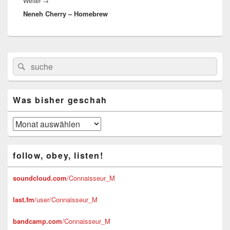
Nächster
Weiter
→
Neneh Cherry – Homebrew
Beitrag:
Primärer
Suchen
Suchen
Seitenleisten-
nach:
Widgetbereich
Was bisher geschah
Was
bisher
geschah
follow, obey, listen!
soundcloud.com
/Connaisseur_M
last.fm
/user/Connaisseur_M
bandcamp.com
/Connaisseur_M