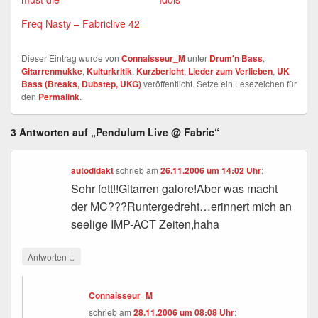
Freq Nasty – Fabriclive 42
Dieser Eintrag wurde von
Connaisseur_M
unter
Drum'n Bass
,
Gitarrenmukke
,
Kulturkritik
,
Kurzbericht
,
Lieder zum Verlieben
,
UK
Bass (Breaks, Dubstep, UKG)
veröffentlicht. Setze ein Lesezeichen für
den
Permalink
.
3 Antworten auf „Pendulum Live @ Fabric“
autodidakt
schrieb
am
26.11.2006 um 14:02 Uhr
:
Sehr fett!!Gitarren galore!Aber was macht
der MC???Runtergedreht…erinnert mich an
seelige IMP-ACT Zeiten,haha
↓
Antworten
Connaisseur_M
schrieb
am
28.11.2006 um 08:08 Uhr
: